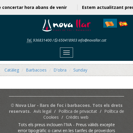
e concertar hora abans de venir
Estem actualitzant pr
Tel.
936831400
/
650418903
info@novallar.cat
Menu
Catàleg
Barbacoes
D'obra
Sunday
© Nova Llar - llars de foc i barbacoes. Tots els drets
reservats.
Avís legal
/
Política de privacitat
/
Política de
Cookies
/
Crèdits web
Tots els preus inclouen l'IVA - Preus vàlids excepte
error tipogràfic o canvi en les tarifes de proveïdors