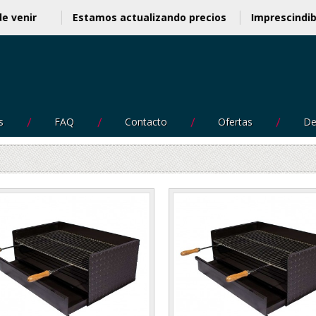
es de venir
Estamos actualizando precios
Imprescin
s
FAQ
Contacto
Ofertas
De