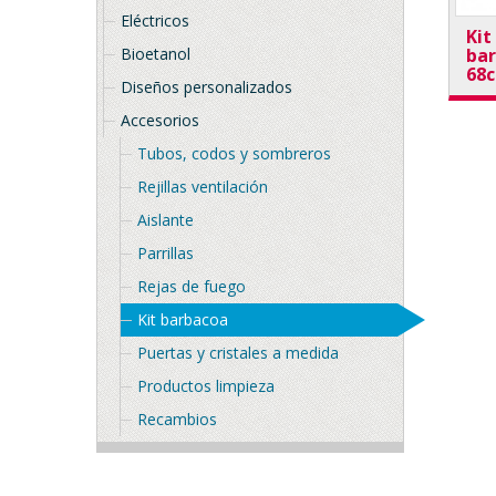
Eléctricos
Kit
Bioetanol
ba
68
Diseños personalizados
Accesorios
Tubos, codos y sombreros
Rejillas ventilación
Aislante
Parrillas
Rejas de fuego
Kit barbacoa
Puertas y cristales a medida
Productos limpieza
Recambios