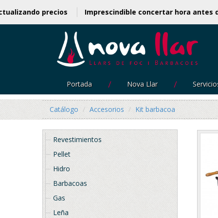
s actualizando precios
Imprescindible concertar hora ant
Portada
Nova Llar
Servicio
Catálogo
Accesorios
Kit barbacoa
Revestimientos
Pellet
Hidro
Barbacoas
Gas
Leña