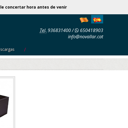
dible concertar hora antes de venir
Tel.
936831400
/
650418903
info@novallar.cat
scargas