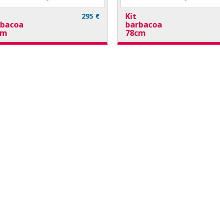
Kit
295 €
rbacoa
barbacoa
cm
78cm