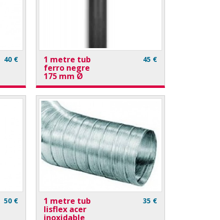
1 metre tub
40 €
45 €
ferro negre
175 mm Ø
1 metre tub
50 €
35 €
lisflex acer
inoxidable