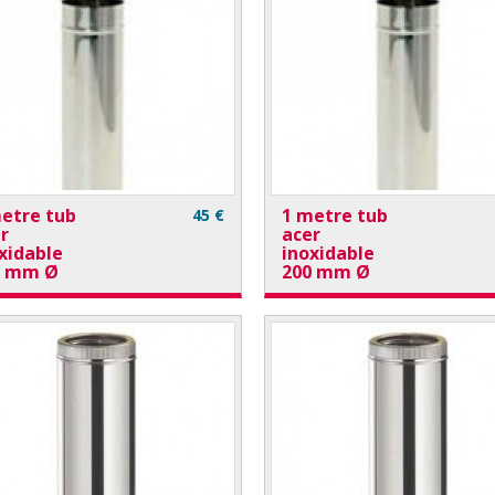
etre tub
1 metre tub
45 €
r
acer
xidable
inoxidable
0 mm Ø
200 mm Ø