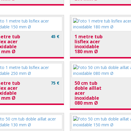
etre tub
1 metre tub
45 €
flex acer
lisflex acer
xidable
inoxidable
0 mm Ø
180 mm Ø
etre tub
50 cm tub
75 €
flex acer
doble aïllat
xidable
acer
0 mm Ø
inoxidable
080 mm Ø