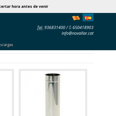
scindible concertar hora antes de venir
Tel.
936831400
/
650418903
info@novallar.cat
scargas