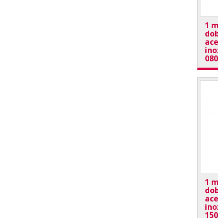
1 m
dob
ace
ino
08
1 m
dob
ace
ino
15