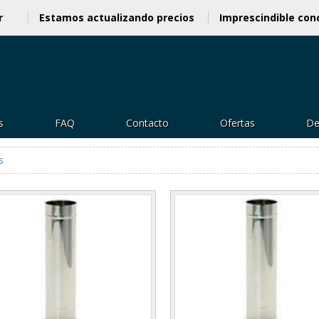
 antes de venir
Estamos actualizando precios
Impre
s
FAQ
Contacto
Ofertas
De
s