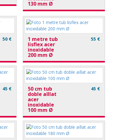
130 mm Ø
1 metre tub
50 €
55 €
lisflex acer
inoxidable
200 mm Ø
50 cm tub
45 €
45 €
doble aïllat
acer
inoxidable
100 mm Ø