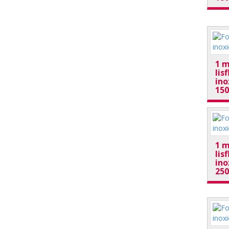
1 m
lis
ino
15
1 m
lis
ino
25