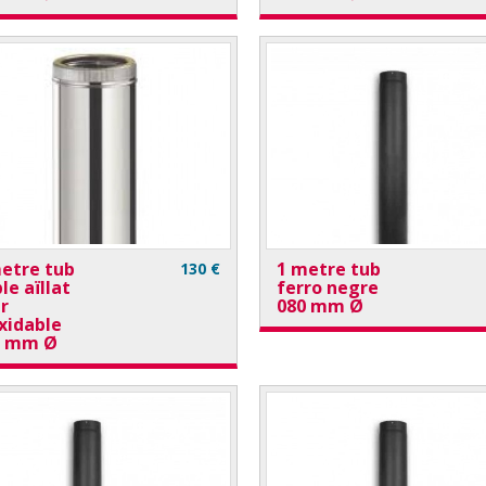
etre tub
1 metre tub
130 €
le aïllat
ferro negre
r
080 mm Ø
xidable
0 mm Ø