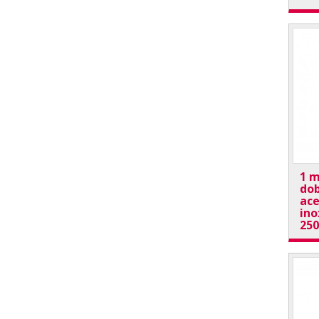
1 m
dob
ace
ino
25