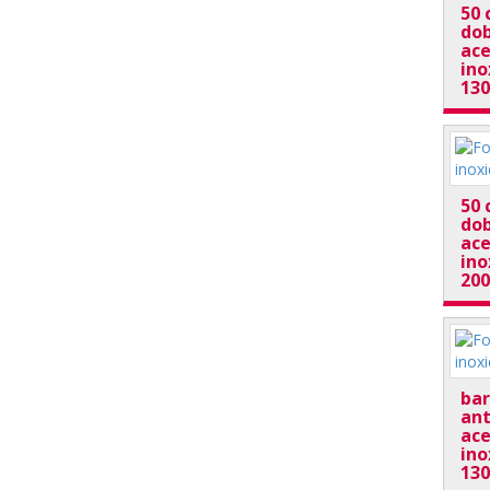
50 
dob
ace
ino
13
50 
dob
ace
ino
20
bar
ant
ace
ino
13