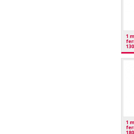
1 m
fer
13
1 m
fer
18