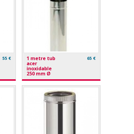
1 metre tub
55 €
65 €
acer
inoxidable
250 mm Ø