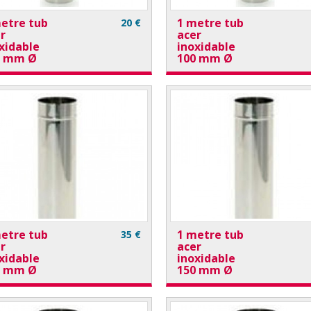
etre tub
1 metre tub
20 €
r
acer
xidable
inoxidable
0 mm Ø
100 mm Ø
etre tub
1 metre tub
35 €
r
acer
xidable
inoxidable
0 mm Ø
150 mm Ø