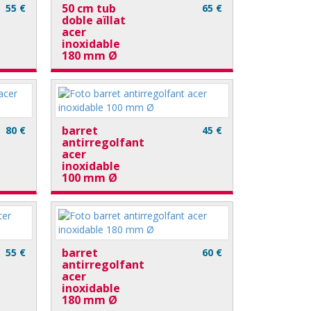
50 cm tub
55 €
65 €
doble aïllat
acer
inoxidable
180 mm Ø
barret
80 €
45 €
antirregolfant
acer
inoxidable
100 mm Ø
barret
55 €
60 €
antirregolfant
acer
inoxidable
180 mm Ø