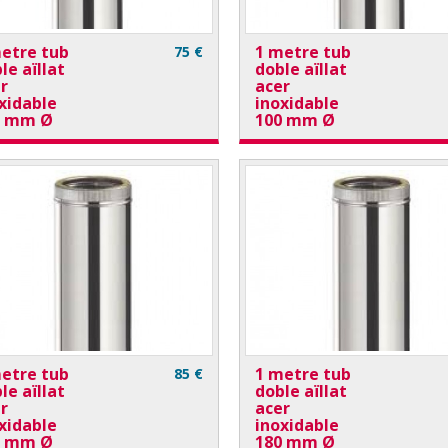
etre tub
1 metre tub
75 €
le aïllat
doble aïllat
r
acer
xidable
inoxidable
0 mm Ø
100 mm Ø
etre tub
1 metre tub
85 €
le aïllat
doble aïllat
r
acer
xidable
inoxidable
0 mm Ø
180 mm Ø