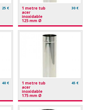
1 metre tub
25 €
30 €
acer
inoxidable
125 mm Ø
1 metre tub
40 €
45 €
acer
inoxidable
175 mm Ø