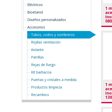
Eléctricos
1 m
Bioetanol
ace
ino
Diseños personalizados
08
Accesorios
Tubos, codos y sombreros
Rejillas ventilación
Aislante
Parrillas
Rejas de fuego
Kit barbacoa
Puertas y cristales a medida
1 m
Productos limpieza
ace
ino
Recambios
13