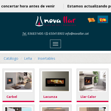
e concertar hora antes de venir
Estamos actualizando 
Tel.
936831400
/
650418903
info@novallar.cat
Menu
Catálogo
Leña
Insertables
Carbel
Lacunza
Llar Calor