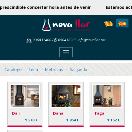
mprescindible concertar hora antes de venir
Estamos ac
Tel.
936831400
/
650418903
info@novallar.cat
Menu
Catálogo
Leña
Metálicas
Salgueda
Dali
Dana
Taga
1.948 €
1.954 €
1.152 €