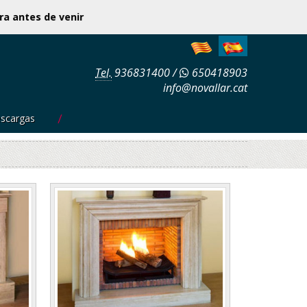
ar hora antes de venir
Tel.
936831400
/
650418903
info@novallar.cat
scargas