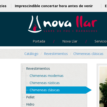
o precios
Imprescindible concertar hora antes de venir
Portada
Nova Llar
Servicio
Catálogo
Revestimientos
Chimeneas clásicas
Revestimientos
Chimeneas modernas
Chimeneas rústicas
Chimeneas clásicas
Pellet
Hidro