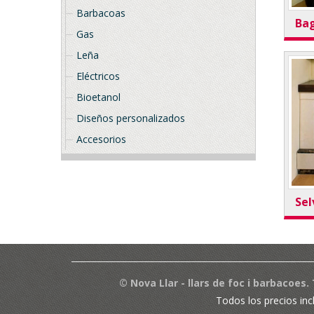
Barbacoas
Ba
Gas
Leña
Eléctricos
Bioetanol
Diseños personalizados
Accesorios
Sel
© Nova Llar - llars de foc i barbacoes
Todos los precios inc