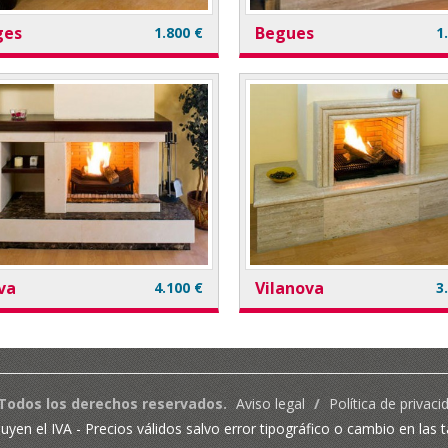
ges
Begues
1.800 €
1
va
Vilanova
4.100 €
3
. Todos los derechos reservados.
Aviso legal
/
Política de privaci
luyen el IVA - Precios válidos salvo error tipográfico o cambio en las 