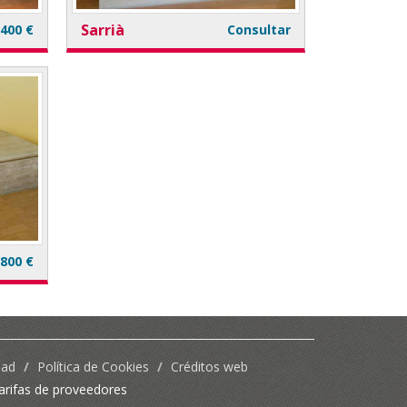
Sarrià
.400 €
Consultar
.800 €
dad
/
Política de Cookies
/
Créditos web
tarifas de proveedores