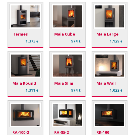
Hermes
Maia Cube
Maia Large
1.373 €
974 €
1.129 €
Maia Round
Maia Slim
Maia Wall
1.311 €
974 €
1.022 €
RA-100-2
RA-85-2
RK-100