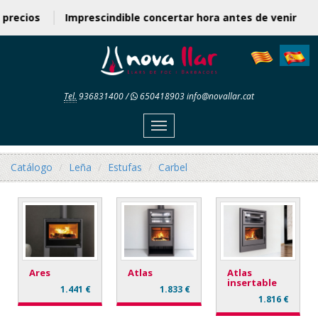
o precios
Imprescindible concertar hora antes de venir
Tel.
936831400
/
650418903
info@novallar.cat
Menu
Catálogo
Leña
Estufas
Carbel
Ares
Atlas
Atlas
insertable
1.441 €
1.833 €
1.816 €