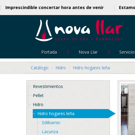
os
Imprescindible concertar hora antes de venir
Est
Portada
Nova Llar
Servicio
Catálogo
Hidro
Hidro hogares leña
Revestimientos
Pellet
Hidro
Hidro hogares leña
Edilkamin
Lacunza