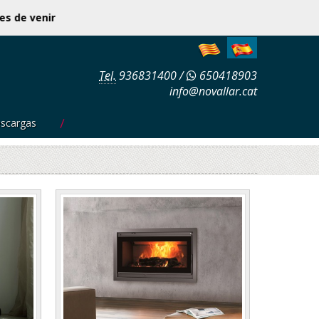
 antes de venir
Tel.
936831400
/
650418903
info@novallar.cat
scargas